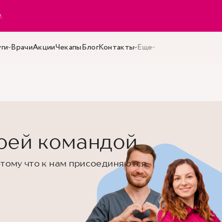
y
.
уги
Врачи
Акции
Чекапы
Блог
Контакты
Еще
оей командой
отому что к нам присоединяются