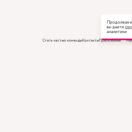
Продолжая и
вы даете
сог
аналитики
Стать частью команды
Контакты
Приложение
На