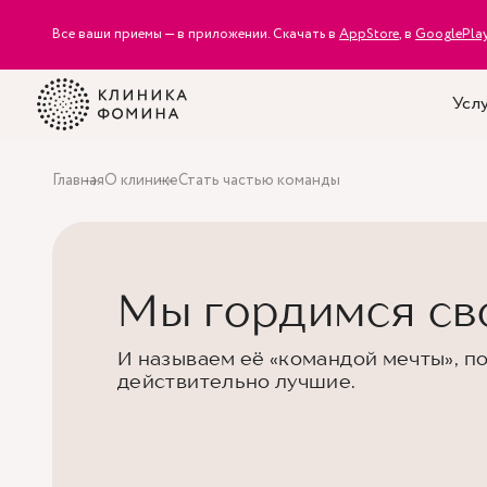
Все ваши приемы — в приложении. Скачать в
AppStore
, в
GooglePla
Усл
Главная
О клинике
Стать частью команды
Мы гордимся св
И называем её «командой мечты», п
действительно лучшие.