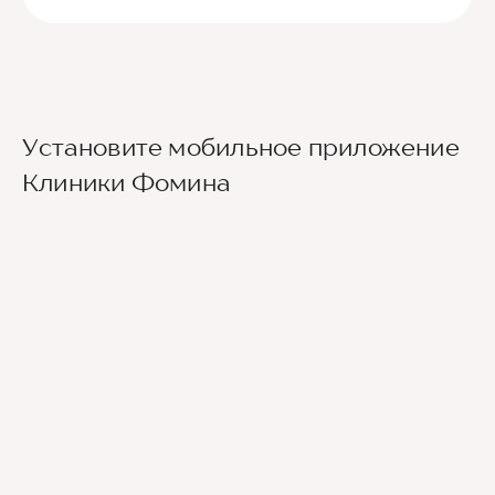
Клиника находится в центре города, недалеко
от ТЦ "Триумф Молл", в квартале между
Установите мобильное приложение
улицами Астраханской и Рахова. На
Припарковаться можно без проблем на
Клиники Фомина
общественном транспорте удобнее всего
городской парковке.
доехать до остановки "ТЦ "Триумф Молл"
(маршрутки номер 8, 8а, 56, 72 и 73) и пройти в
сторону ул. Рахова. Или от остановки "ул. имени
Рахова" (автобусы: 53, 284 или маршрутки: 8, 8а,
13, 33, 66, 72, 73,99) пройти в сторону ул.
Астраханская.