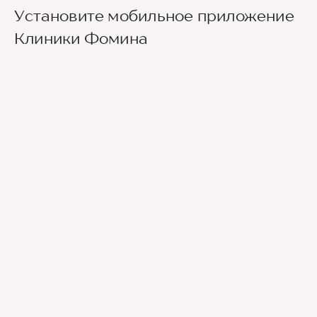
от ТЦ "Триумф Молл", в квартале между
Установите мобильное приложение
улицами Астраханской и Рахова. На
Припарковаться можно без проблем на
Клиники Фомина
общественном транспорте удобнее всего
городской парковке.
доехать до остановки "ТЦ "Триумф Молл"
(маршрутки номер 8, 8а, 56, 72 и 73) и пройти в
сторону ул. Рахова. Или от остановки "ул. имени
Рахова" (автобусы: 53, 284 или маршрутки: 8, 8а,
13, 33, 66, 72, 73,99) пройти в сторону ул.
Астраханская.