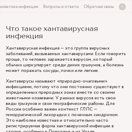
илактика инфекции
Вопросы и ответы
Обратная связь
Что такое хантавирусная
инфекция
Хантавирусная инфекция — это группа вирусных
заболеваний, вызываемых хантавирусами. Если говорить
проще, то человек заражается вирусом, который
обычно циркулирует среди диких грызунов, а болезнь
может поражать сосуды, почки или легкие.
Хантавирусы называют «природно-очаговыми»
инфекциями, потому что они постоянно существуют в
определенных природных зонах вместе со своими
животными-хозяевами. У разных вирусов есть свои
виды грызунов и свои географические районы. Для
России особенно важен контекст ГЛПС —
геморрагической лихорадки с почечным синдромом.
Это наиболее известная и относительно часто
регистрируемая форма хантавирусной инфекции в
стране, особенно в Поволжье и на Урале.